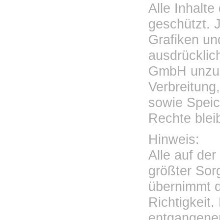
Alle Inhalte
geschützt. 
Grafiken un
ausdrücklic
GmbH unzulä
Verbreitung,
sowie Speic
Rechte blei
Hinweis:
Alle auf de
größter Sorg
übernimmt d
Richtigkeit.
entgangenen