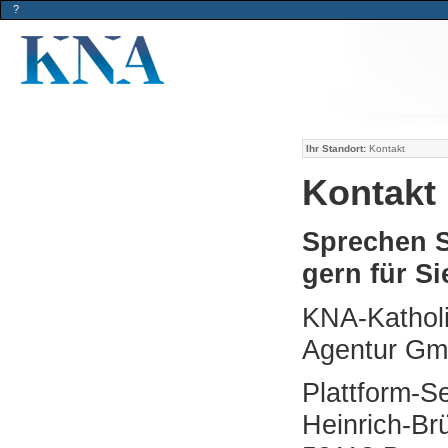
?
Ihr Standort:
Kontakt
Kontakt
Sprechen S
gern für Si
KNA-Katholi
Agentur G
Plattform-S
Heinrich-Br